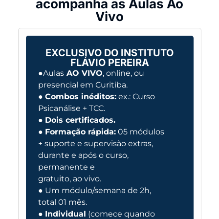
acompanha as Aulas Ao
Vivo
EXCLUSIVO DO INSTITUTO
FLÁVIO PEREIRA
●Aulas
AO VIVO
, online, ou
presencial em Curitiba.
●
Combos inéditos:
ex.: Curso
Psicanálise + TCC.
●
Dois certificados.
●
Formação rápida:
05 módulos
+ suporte e supervisão extras,
durante e após o curso,
permanente e
gratuito, ao vivo.
● Um módulo/semana de 2h,
total 01 mês.
●
Individual
(comece quando