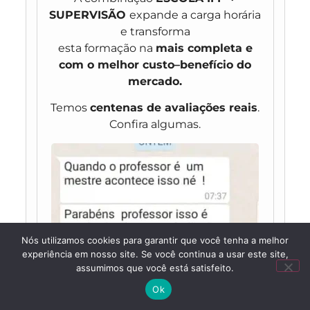
SUPERVISÃO
expande a carga horária
e transforma
esta formação na
mais completa e
com o melhor custo–benefício do
mercado.
Temos
centenas de avaliações reais
.
Confira algumas.
Nós utilizamos cookies para garantir que você tenha a melhor
experiência em nosso site. Se você continua a usar este site,
assumimos que você está satisfeito.
Ok