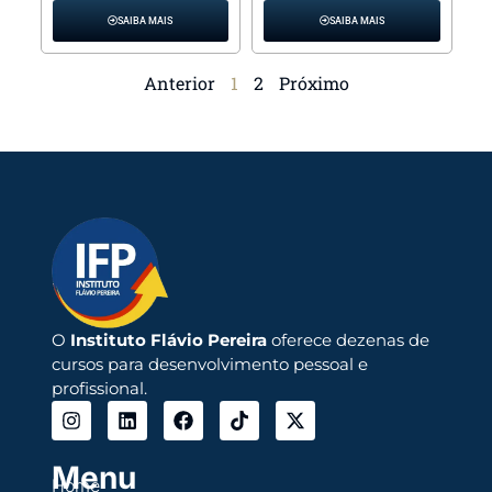
SAIBA MAIS
SAIBA MAIS
Anterior
1
2
Próximo
O
Instituto Flávio Pereira
oferece dezenas de
cursos para desenvolvimento pessoal e
profissional.
Menu
Home