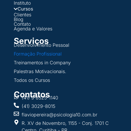
Instituto
Cursos
Clientes
Blog
Contato
Agenda e Valores
Serviços
Desenvolvimento Pessoal
Formação Profissional
Treinamentos in Company
Palestras Motivacionais.
Todos os Cursos
Contatos
(41) 9 8525-1140
(41) 3029-8015
flaviopereira@psicologia10.com.br
R. XV de Novembro, 1155 - Conj. 1701 C
Centro, Curitiba - PR