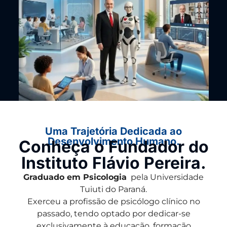
Uma Trajetória Dedicada ao
Desenvolvimento Humano.
Conheça o Fundador do
Instituto Flávio Pereira.
Graduado em Psicologia
pela Universidade
Tuiuti do Paraná.
Exerceu a profissão de psicólogo clínico no
passado, tendo optado por dedicar-se
exclusivamente à educação, formação