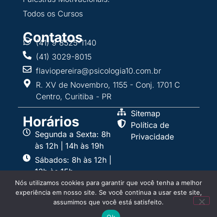
Todos os Cursos
Contatos
(41) 9 8525-1140
(41) 3029-8015
flaviopereira@psicologia10.com.br
R. XV de Novembro, 1155 - Conj. 1701 C
Centro, Curitiba - PR
Sitemap
Horários
Política de
Segunda a Sexta: 8h
Privacidade
às 12h | 14h às 19h
Sábados: 8h às 12h |
13h às 15h
Nós utilizamos cookies para garantir que você tenha a melhor
experiência em nosso site. Se você continua a usar este site,
assumimos que você está satisfeito.
Instituto Flávio Pereira ©2026 |
Ok