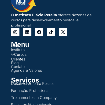
O
Instituto Flávio Pereira
oferece dezenas de
cursos para desenvolvimento pessoal e
profissional.
Menu
Home
Instituto
Cursos
Clientes
Blog
Contato
Agenda e Valores
Serviços
Desenvolvimento Pessoal
Formação Profissional
Treinamentos in Company
Palestras Motivacionais.