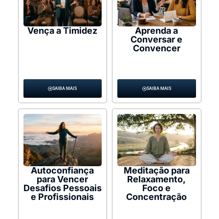
Vença a Timidez
Aprenda a
Conversar e
Convencer
SAIBA MAIS
SAIBA MAIS
Autoconfiança
Meditação para
para Vencer
Relaxamento,
Desafios Pessoais
Foco e
e Profissionais
Concentração