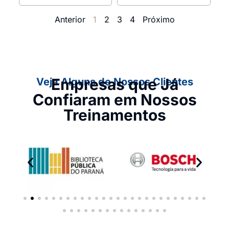
Anterior
1
2
3
4
Próximo
Empresas que Já
Veja Alguns de Nossos Clientes
Confiaram em Nossos
Treinamentos