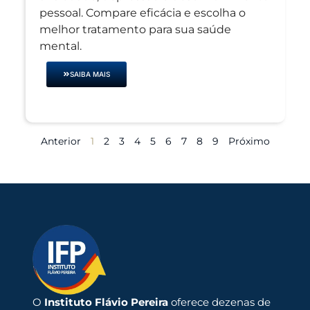
pessoal. Compare eficácia e escolha o
melhor tratamento para sua saúde
mental.
SAIBA MAIS
Anterior
1
2
3
4
5
6
7
8
9
Próximo
O
Instituto Flávio Pereira
oferece dezenas de