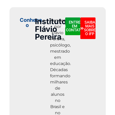
Instituto
Conheça
Fundado
ENTRE
SAIBA
o
EM
MAIS
por
Flávio
CONTATO
SOBRE
Flávio
O IFP
Pereira
Pereira,
psicólogo,
mestrado
em
educação.
Décadas
formando
milhares
de
alunos
no
Brasil e
no