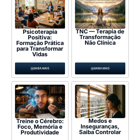
TNC — Terapia de
Psicoterapia
Transformação
Positiva:
Não Clínica
Formação Prática
para Transformar
Vidas
SAIBA MAIS
SAIBA MAIS
Medos e
Treine o Cérebro:
Inseguranças,
Foco, Memória e
Saiba Controlar
Produtividade