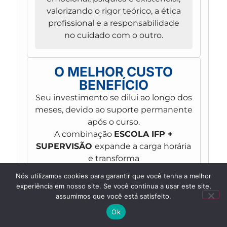
valorizando o rigor teórico, a ética
profissional e a responsabilidade
no cuidado com o outro.
O MELHOR CUSTO
BENEFÍCIO
Seu investimento se dilui ao longo dos
meses, devido ao suporte permanente
após o curso.
A combinação
ESCOLA IFP +
SUPERVISÃO
expande a carga horária
e transforma
esta formação na
mais completa e
Nós utilizamos cookies para garantir que você tenha a melhor
com o melhor custo–benefício do
experiência em nosso site. Se você continua a usar este site,
mercado.
assumimos que você está satisfeito.
Ok
Temos
centenas de avaliações reais
.
Confira algumas.