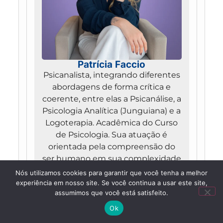
Patrícia Faccio
Psicanalista, integrando diferentes
abordagens de forma crítica e
coerente, entre elas a Psicanálise, a
Psicologia Analítica (Junguiana) e a
Logoterapia. Acadêmica do Curso
de Psicologia. Sua atuação é
orientada pela compreensão do
ser humano em sua complexidade
emocional, psíquica e existencial,
Nós utilizamos cookies para garantir que você tenha a melhor
valorizando o rigor teórico, a ética
experiência em nosso site. Se você continua a usar este site,
assumimos que você está satisfeito.
profissional e a responsabilidade
no cuidado com o outro.
Ok