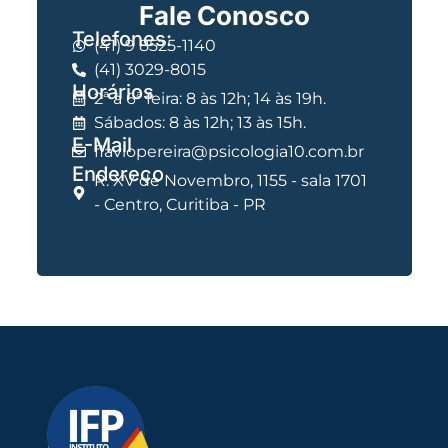
Fale Conosco
Telefones:
(41) 9 8525-1140
(41) 3029-8015
Horários
2ª à 6ª feira: 8 às 12h; 14 às 19h.
Sábados: 8 às 12h; 13 às 15h.
E-Mail
flaviopereira@psicologia10.com.br
Endereço
R. XV de Novembro, 1155 - sala 1701
- Centro, Curitiba - PR