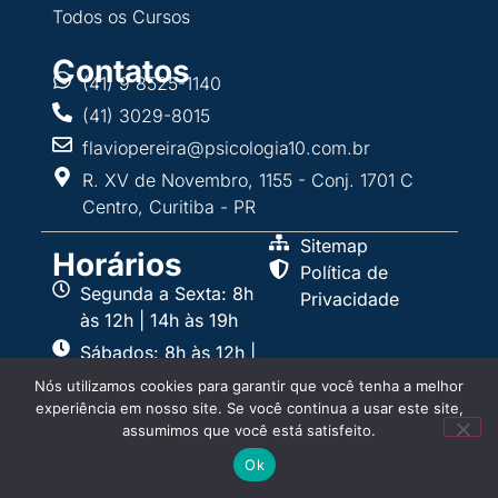
Todos os Cursos
Contatos
(41) 9 8525-1140
(41) 3029-8015
flaviopereira@psicologia10.com.br
R. XV de Novembro, 1155 - Conj. 1701 C
Centro, Curitiba - PR
Sitemap
Horários
Política de
Segunda a Sexta: 8h
Privacidade
às 12h | 14h às 19h
Sábados: 8h às 12h |
13h às 15h
Nós utilizamos cookies para garantir que você tenha a melhor
experiência em nosso site. Se você continua a usar este site,
assumimos que você está satisfeito.
Ok
Instituto Flávio Pereira ©2026 |
Desenvolvido pela
Agência Microsenior