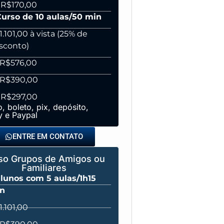
 R$170,00
Curso de 10 aulas/50 min
.101,00 à vista (25% de
sconto)
 R$576,00
 R$390,00
 R$297,00
, boleto, pix, depósito,
y e Paypal
ENTRE EM CONTATO
so Grupos de Amigos ou
Familiares
alunos com 5 aulas/1h15
n
1.101,00