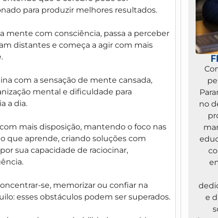
ionado para produzir melhores resultados.
a mente com consciência, passa a perceber
iam distantes e começa a agir com mais
.
F
Com
tina com a sensação de mente cansada,
pe
anização mental e dificuldade para
Para
 a dia.
no d
pr
com mais disposição, mantendo o foco nas
mar
do que aprende, criando soluções com
educ
por sua capacidade de raciocinar,
co
gência.
em
concentrar-se, memorizar ou confiar na
dedi
nquilo: esses obstáculos podem ser superados.
e 
s