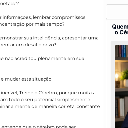
 metade?
r informações, lembrar compromissos,
oncentração por mais tempo?
Quem 
o Cé
emonstrar sua inteligência, apresentar uma
frentar um desafio novo?
ue não acreditou plenamente em sua
 e mudar esta situação!
incrível,
Treine o Cérebro
, por que muitas
nçam todo o seu potencial simplesmente
inar a mente de maneira correta, constante
 entende que o cérebro pode ser