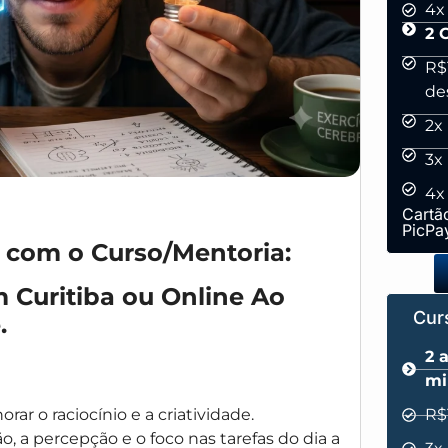
4x
2 
R$1
de
2x
3x
4x
Cartão
PicPa
com o Curso/Mentoria:
m Curitiba ou Online Ao
Cur
.
2 
mi
rar o raciocínio e a criatividade.
R$
, a percepção e o foco nas tarefas do dia a