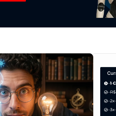
Cur
1 
R$
2x
3x