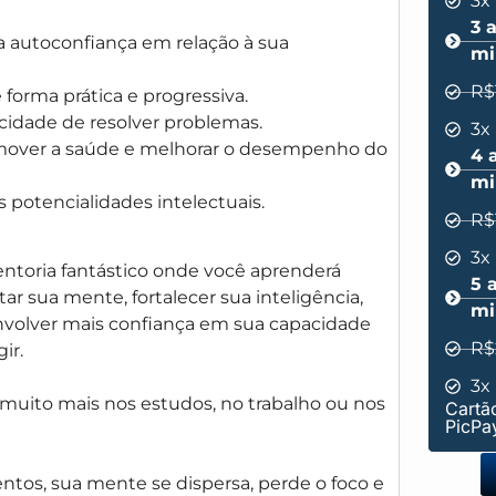
3x
3 
 autoconfiança em relação à sua
mi
R$
forma prática e progressiva.
acidade de resolver problemas.
3x
omover a saúde e melhorar o desempenho do
4 
mi
 potencialidades intelectuais.
R$
3x
toria fantástico onde você aprenderá
5 
ar sua mente, fortalecer sua inteligência,
mi
envolver mais confiança em sua capacidade
R$
ir.
3x
muito mais nos estudos, no trabalho ou nos
Cartão
PicPa
os, sua mente se dispersa, perde o foco e