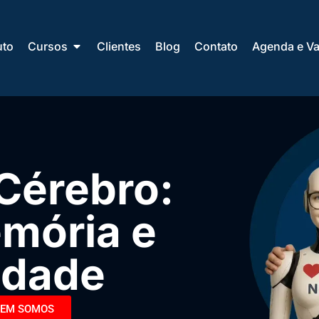
uto
Cursos
Clientes
Blog
Contato
Agenda e Va
 Cérebro:
mória e
idade
EM SOMOS