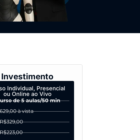
Investimento
so Individual, Presencial
ou Online ao Vivo
Curso de 5 aulas/50 min
629,00 à vista
 R$329,00
 R$223,00