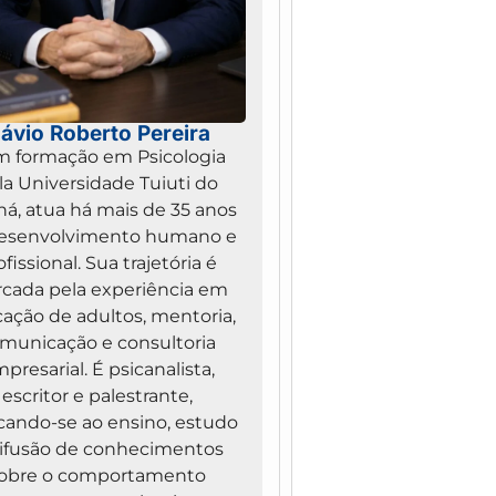
lávio Roberto Pereira
 formação em Psicologia
la Universidade Tuiuti do
ná, atua há mais de 35 anos
esenvolvimento humano e
ofissional. Sua trajetória é
cada pela experiência em
ação de adultos, mentoria,
municação e consultoria
presarial. É psicanalista,
escritor e palestrante,
cando-se ao ensino, estudo
difusão de conhecimentos
obre o comportamento