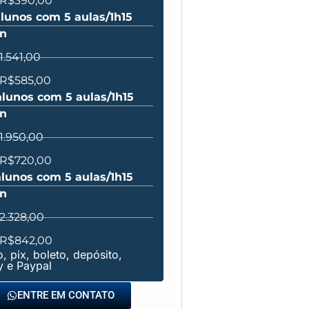
 R$390,00
alunos com 5 aulas/1h15
n
1.541,00
 R$585,00
alunos com 5 aulas/1h15
n
1.950,00
 R$720,00
alunos com 5 aulas/1h15
n
2.328,00
 R$842,00
, pix, boleto, depósito,
y e Paypal
ENTRE EM CONTATO