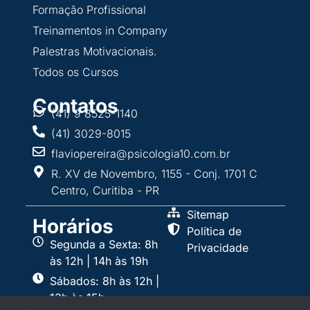
Formação Profissional
Treinamentos in Company
Palestras Motivacionais.
Todos os Cursos
Contatos
(41) 9 8525-1140
(41) 3029-8015
flaviopereira@psicologia10.com.br
R. XV de Novembro, 1155 - Conj. 1701 C
Centro, Curitiba - PR
Sitemap
Horários
Política de
Segunda a Sexta: 8h
Privacidade
às 12h | 14h às 19h
Sábados: 8h às 12h |
13h às 15h