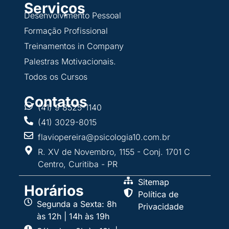
Serviços
Desenvolvimento Pessoal
Formação Profissional
Treinamentos in Company
Palestras Motivacionais.
Todos os Cursos
Contatos
(41) 9 8525-1140
(41) 3029-8015
flaviopereira@psicologia10.com.br
R. XV de Novembro, 1155 - Conj. 1701 C
Centro, Curitiba - PR
Sitemap
Horários
Política de
Segunda a Sexta: 8h
Privacidade
às 12h | 14h às 19h