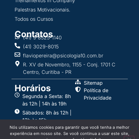
Treinamentos in Company
Palestras Motivacionais.
Todos os Cursos
Contatos
(41) 9 8525-1140
(41) 3029-8015
flaviopereira@psicologia10.com.br
R. XV de Novembro, 1155 - Conj. 1701 C
Centro, Curitiba - PR
Sitemap
Horários
Política de
Segunda a Sexta: 8h
Privacidade
às 12h | 14h às 19h
Sábados: 8h às 12h |
13h às 15h
Nós utilizamos cookies para garantir que você tenha a melhor
experiência em nosso site. Se você continua a usar este site,