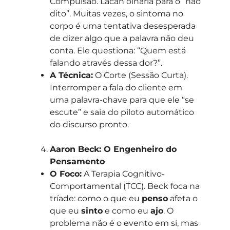
Compulsão. Lacan olharia para o “não
dito”. Muitas vezes, o sintoma no
corpo é uma tentativa desesperada
de dizer algo que a palavra não deu
conta. Ele questiona: “Quem está
falando através dessa dor?”.
A Técnica:
O Corte (Sessão Curta).
Interromper a fala do cliente em
uma palavra-chave para que ele “se
escute” e saia do piloto automático
do discurso pronto.
Aaron Beck: O Engenheiro do
Pensamento
O Foco:
A Terapia Cognitivo-
Comportamental (TCC). Beck foca na
tríade: como o que eu
penso
afeta o
que eu
sinto
e como eu
ajo
. O
problema não é o evento em si, mas