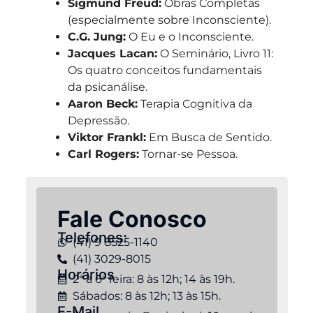
Sigmund Freud:
Obras Completas
(especialmente sobre Inconsciente).
C.G. Jung:
O Eu e o Inconsciente.
Jacques Lacan:
O Seminário, Livro 11:
Os quatro conceitos fundamentais
da psicanálise.
Aaron Beck:
Terapia Cognitiva da
Depressão.
Viktor Frankl:
Em Busca de Sentido.
Carl Rogers:
Tornar-se Pessoa.
Fale Conosco
Telefones:
(41) 9 8525-1140
(41) 3029-8015
Horários
2ª à 6ª feira: 8 às 12h; 14 às 19h.
Sábados: 8 às 12h; 13 às 15h.
E-Mail