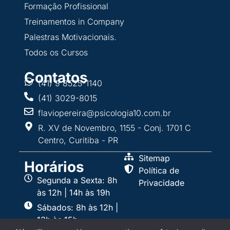
Formação Profissional
Treinamentos in Company
Palestras Motivacionais.
Todos os Cursos
Contatos
(41) 9 8525-1140
(41) 3029-8015
flaviopereira@psicologia10.com.br
R. XV de Novembro, 1155 - Conj. 1701 C
Centro, Curitiba - PR
Sitemap
Horários
Política de
Segunda a Sexta: 8h
Privacidade
às 12h | 14h às 19h
Sábados: 8h às 12h |
13h às 15h