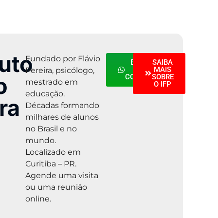
tuto
Fundado por Flávio
ENTRE
SAIBA
EM
MAIS
Pereira, psicólogo,
o
CONTATO
SOBRE
mestrado em
O IFP
educação.
ra
Décadas formando
milhares de alunos
no Brasil e no
mundo.
Localizado em
Curitiba – PR.
Agende uma visita
ou uma reunião
online.