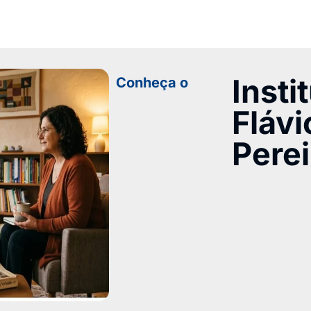
Insti
Conheça o
Flávi
Perei