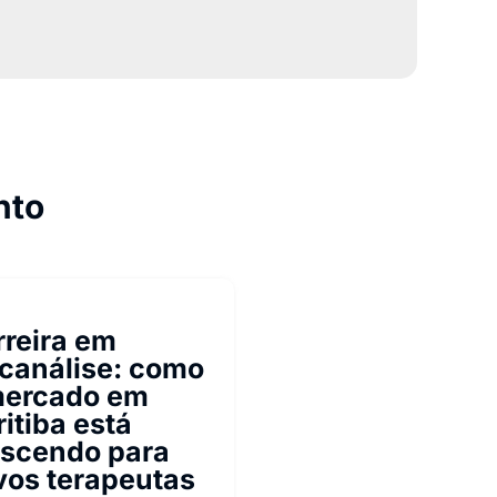
nto
rreira em
icanálise: como
mercado em
itiba está
escendo para
vos terapeutas