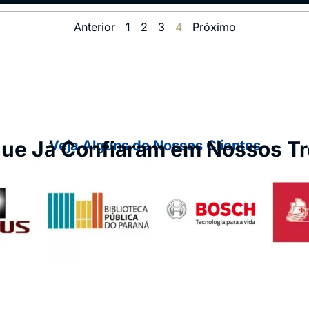
Anterior
1
2
3
4
Próximo
ue Já Confiaram em Nossos T
Veja Alguns de Nossos Clientes