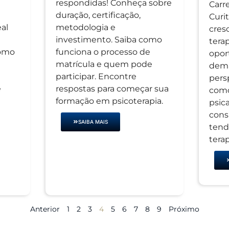
respondidas! Conheça sobre
Carr
duração, certificação,
Curi
eal
metodologia e
cres
investimento. Saiba como
tera
como
funciona o processo de
opor
matrícula e quem pode
dema
participar. Encontre
pers
e
respostas para começar sua
como
formação em psicoterapia.
psica
cons
SAIBA MAIS
tend
tera
Anterior
1
2
3
4
5
6
7
8
9
Próximo