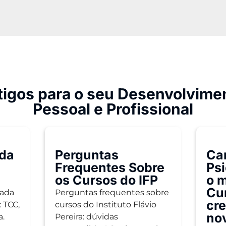
tigos para o seu Desenvolvime
Pessoal e Profissional
ada
Perguntas
Ca
Frequentes Sobre
Ps
os Cursos do IFP
o 
Cur
cada
Perguntas frequentes sobre
cr
 TCC,
cursos do Instituto Flávio
no
a.
Pereira: dúvidas