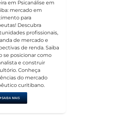
eira em Psicanálise em
tiba: mercado em
cimento para
peutas! Descubra
tunidades profissionais,
nda de mercado e
pectivas de renda. Saiba
 se posicionar como
nalista e construir
ultório. Conheça
ências do mercado
pêutico curitibano.
SAIBA MAIS