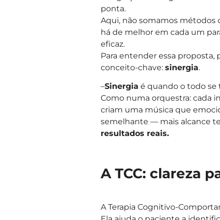
ponta.
Aqui, não somamos métodos de
há de melhor em cada um para
eficaz.
Para entender essa proposta,
conceito-chave:
sinergia
.
–
Sinergia
é quando o todo se 
Como numa orquestra: cada in
criam uma música que emociona
semelhante — mais alcance te
resultados reais.
A TCC: clareza p
A Terapia Cognitivo-Comport
Ela ajuda o paciente a identi