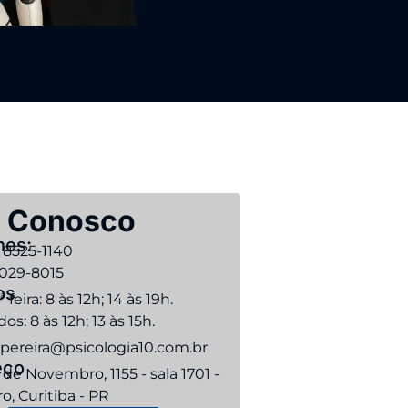
e Conosco
nes:
9 8525-1140
3029-8015
os
ª feira: 8 às 12h; 14 às 19h.
os: 8 às 12h; 13 às 15h.
opereira@psicologia10.com.br
eço
 de Novembro, 1155 - sala 1701 -
o, Curitiba - PR