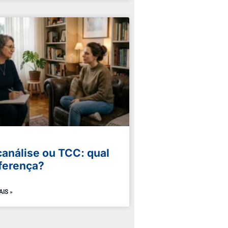
canálise ou TCC: qual
iferença?
AIS »