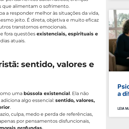
 que alimentam o sofrimento.
soa a responder melhor às situações da vida,
mo jeito. É direta, objetiva e muito eficaz
utros transtornos emocionais.
de fora questões
existenciais, espirituais e
dias atuais.
istã: sentido, valores e
Psi
a d
a como uma
bússola existencial
. Ela não
s adiciona algo essencial:
sentido, valores,
erior
.
LEIA M
o, culpa, medo e perda de referências,
apenas por pensamentos disfuncionais,
 morais profundas.