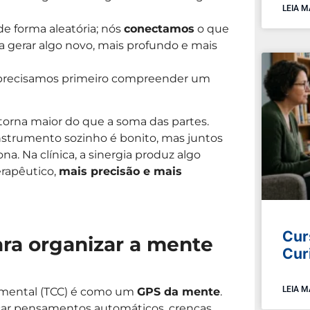
LEIA M
 forma aleatória; nós
conectamos
o que
 gerar algo novo, mais profundo e mais
 precisamos primeiro compreender um
torna maior do que a soma das partes.
strumento sozinho é bonito, mas juntos
. Na clínica, a sinergia produz algo
rapêutico,
mais precisão e mais
Cur
ara organizar a mente
Cur
LEIA M
amental (TCC) é como um
GPS da mente
.
ficar pensamentos automáticos, crenças