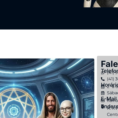
Fal
Telefo
(41) 
(41) 
Horári
2ª à 6
Sábad
E-Mail
flavi
Ender
R. XV
Centr