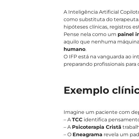
A Inteligência Artificial Copi
como substituta do terapeuta.
hipóteses clínicas, registros e
Pense nela como um
painel i
aquilo que nenhuma máquina 
humano
.
O IFP está na vanguarda ao inte
preparando profissionais para 
Exemplo clínic
Imagine um paciente com dep
– A
TCC
identifica pensamento
– A
Psicoterapia Cristã
trabalh
– O
Eneagrama
revela um padr