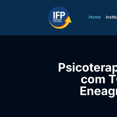
Home
Instit
Psicoterap
com T
Eneag