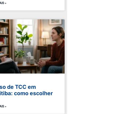
AIS »
so de TCC em
itiba: como escolher
AIS »